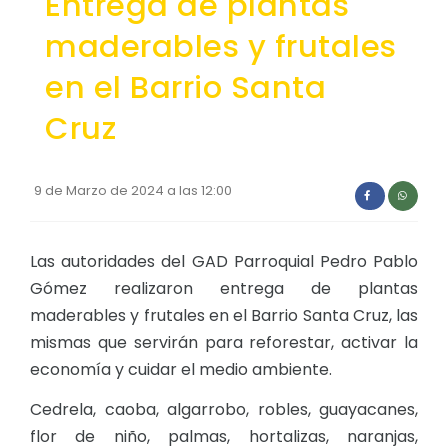
Entrega de plantas
Convocatorias
maderables y frutales
GESTIÓN ADMINISTRATIVA
en el Barrio Santa
Plan de desarrollo y Ordenamiento Territorial - PD
Cruz
Plan Anual Contratación - PAC
Plan Operativo Anual - POA
9 de Marzo de 2024 a las 12:00
Convenios Institucionales
PRESUPUESTO: EJECUCIÓN Y REPORTES
Las autoridades del GAD Parroquial Pedro Pablo
Cédulas presupuestarias y balances
Gómez realizaron entrega de plantas
maderables y frutales en el Barrio Santa Cruz, las
Procesos de contratación
mismas que servirán para reforestar, activar la
Ejecución Presupuestaria
economía y cuidar el medio ambiente.
Obras y proyectos
Cedrela, caoba, algarrobo, robles, guayacanes,
flor de niño, palmas, hortalizas, naranjas,