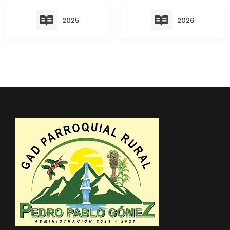
Convocatorias
2025
2026
GESTIÓN ADMINISTRATIVA
Plan de desarrollo y Ordenamiento Territorial - PD
Plan Anual Contratación - PAC
Plan Operativo Anual - POA
Convenios Institucionales
PRESUPUESTO: EJECUCIÓN Y REPORTES
Cédulas presupuestarias y balances
Procesos de contratación
Ejecución Presupuestaria
Obras y proyectos