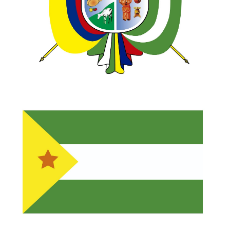
Convocatorias
GESTIÓN ADMINISTRATIVA
Plan de desarrollo y Ordenamiento Territorial - PD
Plan Anual Contratación - PAC
Plan Operativo Anual - POA
Convenios Institucionales
PRESUPUESTO: EJECUCIÓN Y REPORTES
Cédulas presupuestarias y balances
Procesos de contratación
Ejecución Presupuestaria
Obras y proyectos