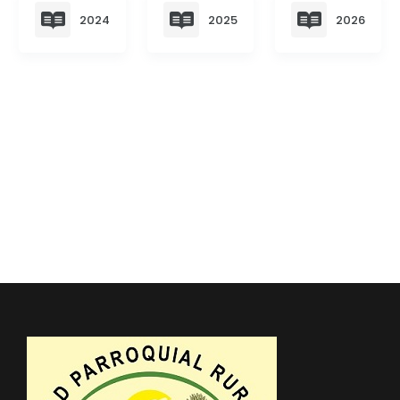
2024
2025
2026
Convocatorias
GESTIÓN ADMINISTRATIVA
Plan de desarrollo y Ordenamiento Territorial - PD
Plan Anual Contratación - PAC
Plan Operativo Anual - POA
Convenios Institucionales
PRESUPUESTO: EJECUCIÓN Y REPORTES
Cédulas presupuestarias y balances
Procesos de contratación
Ejecución Presupuestaria
Obras y proyectos