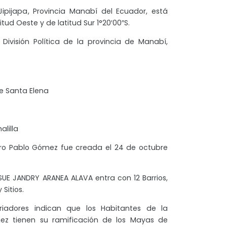
ipijapa, Provincia Manabí del Ecuador, está
ud Oeste y de latitud Sur 1°20′00″S.
ivisión Política de la provincia de Manabí,
e Santa Elena
lilla
ro Pablo Gómez fue creada el 24 de octubre
SUE JANDRY ARANEA ALAVA entra con 12 Barrios,
Sitios.
riadores indican que los Habitantes de la
ez tienen su ramificación de los Mayas de