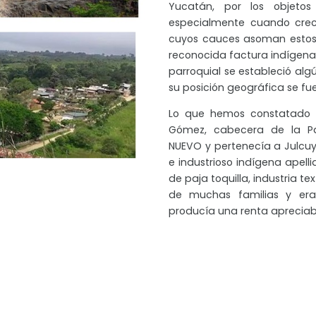
Yucatán, por los objeto
especialmente cuando crecen
cuyos cauces asoman estos 
reconocida factura indígena
parroquial se estableció alg
su posición geográfica se f
Lo que hemos constatado e
Gómez, cabecera de la Pa
NUEVO y pertenecía a Julcuy,
e industrioso indígena apell
de paja toquilla, industria te
de muchas familias y er
producía una renta apreciabl