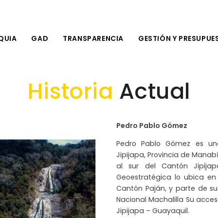
QUIA
GAD
TRANSPARENCIA
GESTIÓN Y PRESUPUE
Historia
Actual
Pedro Pablo Gómez
Pedro Pablo Gómez es una
Jipijapa, Provincia de Manab
al sur del Cantón Jipija
Geoestratégica lo ubica en 
Cantón Paján, y parte de su 
Nacional Machalilla Su acceso
Jipijapa – Guayaquil.