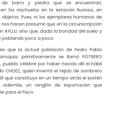
s de barro y piedra que se encuentran,
 los riachuelos en la estación lluviosa, en
objetos. Pues, ni los ejemplares humanos de
 nos hacen presumir que en la circunscripción
ún AYLLU; sino que, dada la bondad del suelo y
ue poblando poco a poco.
s que la actual población de Pedro Pablo
rroquia, primitivamente se llamó POTRERO
 pueblo célebre por haber nacido allí el hábil
ido CHOEZ, quien inventó el tejido de sombrero
xtil que constituyo en un tiempo atrás el sostén
a además, un renglón de exportación que
e para el Fisco.