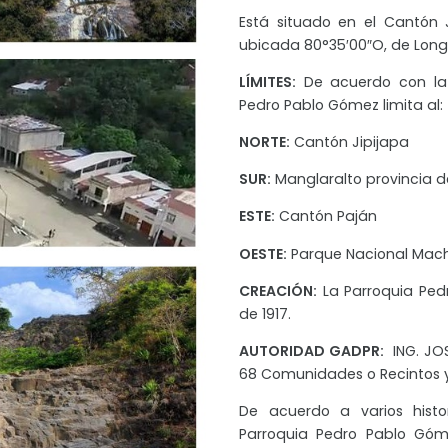
Está situado en el Cantón J
ubicada 80°35′00″O, de Longit
LÍMITES:
De acuerdo con la D
Pedro Pablo Gómez limita al:
NORTE:
Cantón Jipijapa
SUR:
Manglaralto provincia d
ESTE:
Cantón Paján
OESTE:
Parque Nacional Macha
CREACIÓN:
La Parroquia Ped
de 1917.
AUTORIDAD GADPR:
ING. JO
68 Comunidades o Recintos y 
De acuerdo a varios histo
Parroquia Pedro Pablo Góm