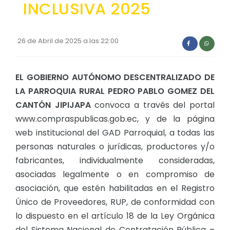
INCLUSIVA 2025
Convocatorias
GESTIÓN ADMINISTRATIVA
26 de Abril de 2025 a las 22:00
Plan de desarrollo y Ordenamiento Territorial - PD
Plan Anual Contratación - PAC
EL GOBIERNO AUTÓNOMO DESCENTRALIZADO DE
Plan Operativo Anual - POA
LA PARROQUIA RURAL PEDRO PABLO GOMEZ DEL
CANTÓN JIPIJAPA
convoca a través del portal
Convenios Institucionales
www.compraspublicas.gob.ec, y de la página
PRESUPUESTO: EJECUCIÓN Y REPORTES
web institucional del GAD Parroquial, a todas las
personas naturales o jurídicas, productores y/o
Cédulas presupuestarias y balances
fabricantes, individualmente consideradas,
Procesos de contratación
asociadas legalmente o en compromiso de
Ejecución Presupuestaria
asociación, que estén habilitadas en el Registro
Único de Proveedores, RUP, de conformidad con
Obras y proyectos
lo dispuesto en el artículo 18 de la Ley Orgánica
del Sistema Nacional de Contratación Pública –