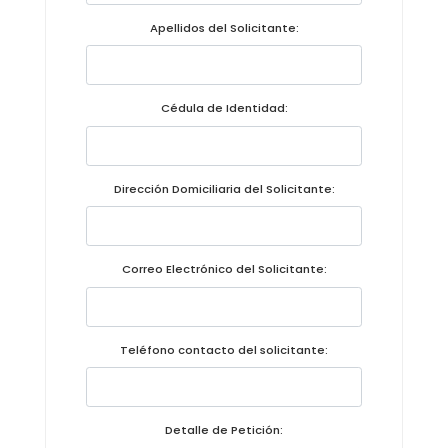
Convocatorias
Apellidos del Solicitante:
GESTIÓN ADMINISTRATIVA
Plan de desarrollo y Ordenamiento Territorial - PD
Cédula de Identidad:
Plan Anual Contratación - PAC
Plan Operativo Anual - POA
Dirección Domiciliaria del Solicitante:
Convenios Institucionales
PRESUPUESTO: EJECUCIÓN Y REPORTES
Correo Electrónico del Solicitante:
Cédulas presupuestarias y balances
Procesos de contratación
Teléfono contacto del solicitante:
Ejecución Presupuestaria
Obras y proyectos
Detalle de Petición: