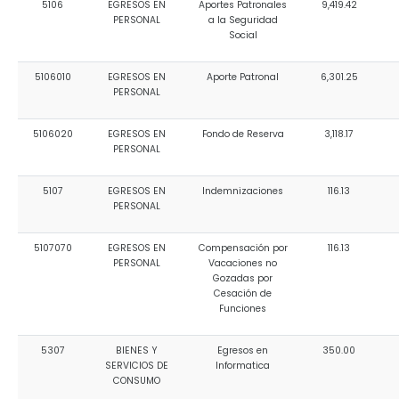
5106
EGRESOS EN
Aportes Patronales
9,419.42
PERSONAL
a la Seguridad
Social
5106010
EGRESOS EN
Aporte Patronal
6,301.25
PERSONAL
5106020
EGRESOS EN
Fondo de Reserva
3,118.17
PERSONAL
5107
EGRESOS EN
Indemnizaciones
116.13
PERSONAL
5107070
EGRESOS EN
Compensación por
116.13
PERSONAL
Vacaciones no
Gozadas por
Cesación de
Funciones
5307
BIENES Y
Egresos en
350.00
SERVICIOS DE
Informatica
CONSUMO