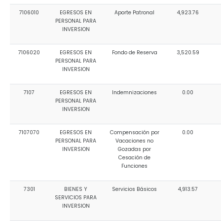
7106010
EGRESOS EN
Aporte Patronal
4,923.76
PERSONAL PARA
INVERSION
7106020
EGRESOS EN
Fondo de Reserva
3,520.59
PERSONAL PARA
INVERSION
7107
EGRESOS EN
Indemnizaciones
0.00
PERSONAL PARA
INVERSION
7107070
EGRESOS EN
Compensación por
0.00
PERSONAL PARA
Vacaciones no
INVERSION
Gozadas por
Cesación de
Funciones
7301
BIENES Y
Servicios Básicos
4,913.57
SERVICIOS PARA
INVERSION