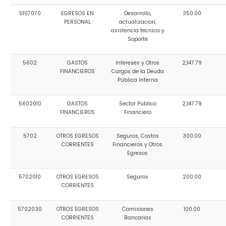
5107070
EGRESOS EN
Desarrollo,
350.00
PERSONAL
actualizacion,
asistencia tecnica y
Soporte
5602
GASTOS
Intereses y Otros
2,147.79
FINANCIEROS
Cargos de la Deuda
Pública Interna
5602010
GASTOS
Sector Público
2,147.79
FINANCIEROS
Financiero
5702
OTROS EGRESOS
Seguros, Costos
300.00
CORRIENTES
Financieros y Otros
Egresos
5702010
OTROS EGRESOS
Seguros
200.00
CORRIENTES
5702030
OTROS EGRESOS
Comisiones
100.00
CORRIENTES
Bancarias