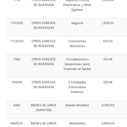
7702
OTROS EGRESOS
Seguros, Costos
1,320.00
DE INVERSION
Financieros y Otros
Egresos
7702010
OTROS EGRESOS
Seguros
1,200.00
DE INVERSION
7702030
OTROS EGRESOS
Comisiones
120.00
DE INVERSION
Bancarias
7801
OTROS EGRESOS
Transferencia o
100.44
DE INVERSION
Donaciones para
Inversión al Sector
780106
OTROS EGRESOS
A Entidades
100.44
DE INVERSION
Financieras
Publicas
8401
BIENES DE LARGA
Bienes Muebles
9,360.02
DURACIÓN
8401030
BIENES DE LARGA
Mobiliarios
3,860.00