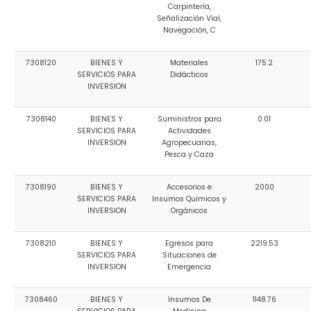
Carpintería,
Señalización Vial,
Navegación, C
7308120
BIENES Y
Materiales
175.2
SERVICIOS PARA
Didácticos
INVERSION
7308140
BIENES Y
Suministros para
0.01
SERVICIOS PARA
Actividades
INVERSION
Agropecuarias,
Pesca y Caza
7308190
BIENES Y
Accesorios e
2000
SERVICIOS PARA
Insumos Químicos y
INVERSION
Orgánicos
7308210
BIENES Y
Egresos para
2219.53
SERVICIOS PARA
Situaciones de
INVERSION
Emergencia
7308460
BIENES Y
Insumos De
1148.76