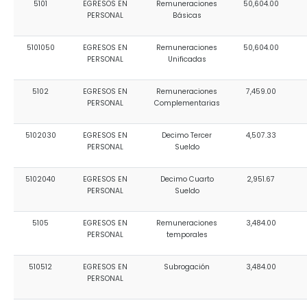
5101
EGRESOS EN
Remuneraciones
50,604.00
Convocatorias
PERSONAL
Básicas
GESTIÓN ADMINISTRATIVA
5101050
EGRESOS EN
Remuneraciones
50,604.00
PERSONAL
Unificadas
Plan de desarrollo y Ordenamiento Territorial - PD
5102
EGRESOS EN
Remuneraciones
7,459.00
Plan Anual Contratación - PAC
PERSONAL
Complementarias
Plan Operativo Anual - POA
5102030
EGRESOS EN
Decimo Tercer
4,507.33
Convenios Institucionales
PERSONAL
Sueldo
PRESUPUESTO: EJECUCIÓN Y REPORTES
5102040
EGRESOS EN
Decimo Cuarto
2,951.67
PERSONAL
Sueldo
Cédulas presupuestarias y balances
Procesos de contratación
5105
EGRESOS EN
Remuneraciones
3,484.00
PERSONAL
temporales
Ejecución Presupuestaria
510512
EGRESOS EN
Subrogación
3,484.00
Obras y proyectos
PERSONAL