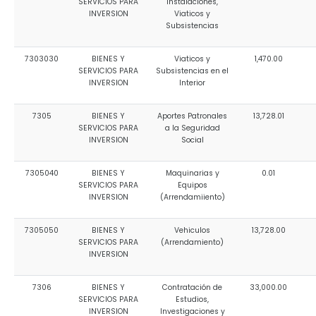
SERVICIOS PARA
Instalaciones,
INVERSION
Viaticos y
Subsistencias
7303030
BIENES Y
Viaticos y
1,470.00
SERVICIOS PARA
Subsistencias en el
INVERSION
Interior
7305
BIENES Y
Aportes Patronales
13,728.01
SERVICIOS PARA
a la Seguridad
INVERSION
Social
7305040
BIENES Y
Maquinarias y
0.01
SERVICIOS PARA
Equipos
INVERSION
(Arrendamiiento)
7305050
BIENES Y
Vehiculos
13,728.00
SERVICIOS PARA
(Arrendamiento)
INVERSION
7306
BIENES Y
Contratación de
33,000.00
SERVICIOS PARA
Estudios,
INVERSION
Investigaciones y