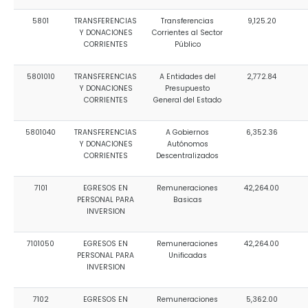
5801
TRANSFERENCIAS
Transferencias
9,125.20
Y DONACIONES
Corrientes al Sector
CORRIENTES
Público
5801010
TRANSFERENCIAS
A Entidades del
2,772.84
Y DONACIONES
Presupuesto
CORRIENTES
General del Estado
5801040
TRANSFERENCIAS
A Gobiernos
6,352.36
Y DONACIONES
Autónomos
CORRIENTES
Descentralizados
7101
EGRESOS EN
Remuneraciones
42,264.00
PERSONAL PARA
Basicas
INVERSION
7101050
EGRESOS EN
Remuneraciones
42,264.00
PERSONAL PARA
Unificadas
INVERSION
7102
EGRESOS EN
Remuneraciones
5,362.00