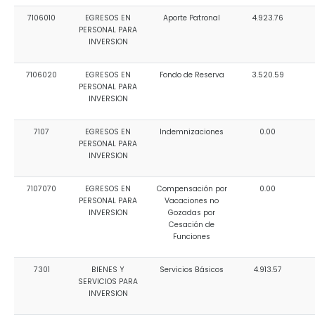
7106010
EGRESOS EN
Aporte Patronal
4.923.76
PERSONAL PARA
INVERSION
7106020
EGRESOS EN
Fondo de Reserva
3.520.59
PERSONAL PARA
INVERSION
7107
EGRESOS EN
Indemnizaciones
0.00
PERSONAL PARA
INVERSION
7107070
EGRESOS EN
Compensación por
0.00
PERSONAL PARA
Vacaciones no
INVERSION
Gozadas por
Cesación de
Funciones
7301
BIENES Y
Servicios Básicos
4.913.57
SERVICIOS PARA
INVERSION