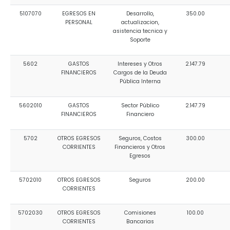
5107070
EGRESOS EN
Desarrollo,
350.00
PERSONAL
actualizacion,
asistencia tecnica y
Soporte
5602
GASTOS
Intereses y Otros
2.147.79
FINANCIEROS
Cargos de la Deuda
Pública Interna
5602010
GASTOS
Sector Público
2.147.79
FINANCIEROS
Financiero
5702
OTROS EGRESOS
Seguros, Costos
300.00
CORRIENTES
Financieros y Otros
Egresos
5702010
OTROS EGRESOS
Seguros
200.00
CORRIENTES
5702030
OTROS EGRESOS
Comisiones
100.00
CORRIENTES
Bancarias