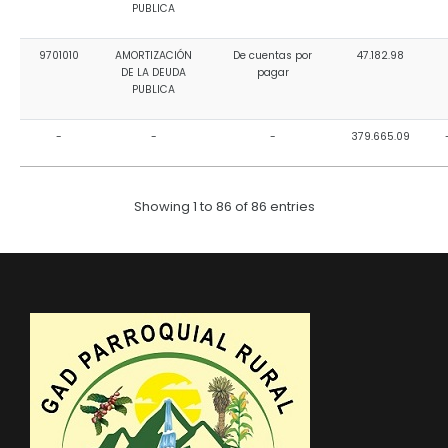
PUBLICA
9701010
AMORTIZACIÓN
De cuentas por
47.182.98
DE LA DEUDA
pagar
PUBLICA
-
-
-
379.665.09
Showing 1 to 86 of 86 entries