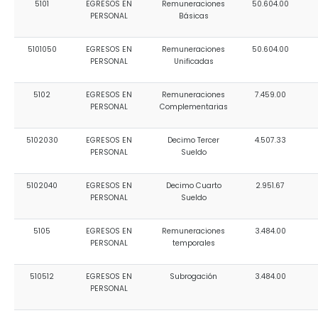
5101
EGRESOS EN
Remuneraciones
50.604.00
Convocatorias
PERSONAL
Básicas
GESTIÓN ADMINISTRATIVA
5101050
EGRESOS EN
Remuneraciones
50.604.00
PERSONAL
Unificadas
Plan de desarrollo y Ordenamiento Territorial - PD
5102
EGRESOS EN
Remuneraciones
7.459.00
Plan Anual Contratación - PAC
PERSONAL
Complementarias
Plan Operativo Anual - POA
5102030
EGRESOS EN
Decimo Tercer
4.507.33
Convenios Institucionales
PERSONAL
Sueldo
PRESUPUESTO: EJECUCIÓN Y REPORTES
5102040
EGRESOS EN
Decimo Cuarto
2.951.67
PERSONAL
Sueldo
Cédulas presupuestarias y balances
Procesos de contratación
5105
EGRESOS EN
Remuneraciones
3.484.00
PERSONAL
temporales
Ejecución Presupuestaria
510512
EGRESOS EN
Subrogación
3.484.00
Obras y proyectos
PERSONAL