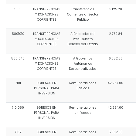
5801
TRANSFERENCIAS
Transferencias
9.125.20
Y DONACIONES
Corrientes al Sector
CORRIENTES
Público
5801010
TRANSFERENCIAS
A Entidades del
2.772.84
Y DONACIONES
Presupuesto
CORRIENTES
General del Estado
5801040
TRANSFERENCIAS
A Gobiernos
6.352.36
Y DONACIONES
Autónomos
CORRIENTES
Descentralizados
7101
EGRESOS EN
Remuneraciones
42.264.00
PERSONAL PARA
Basicas
INVERSION
7101050
EGRESOS EN
Remuneraciones
42.264.00
PERSONAL PARA
Unificadas
INVERSION
7102
EGRESOS EN
Remuneraciones
5.362.00