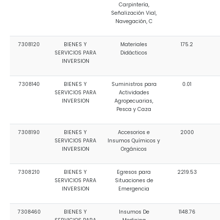
Carpintería,
Señalización Vial,
Navegación, C
7308120
BIENES Y
Materiales
175.2
SERVICIOS PARA
Didácticos
INVERSION
7308140
BIENES Y
Suministros para
0.01
SERVICIOS PARA
Actividades
INVERSION
Agropecuarias,
Pesca y Caza
7308190
BIENES Y
Accesorios e
2000
SERVICIOS PARA
Insumos Químicos y
INVERSION
Orgánicos
7308210
BIENES Y
Egresos para
2219.53
SERVICIOS PARA
Situaciones de
INVERSION
Emergencia
7308460
BIENES Y
Insumos De
1148.76