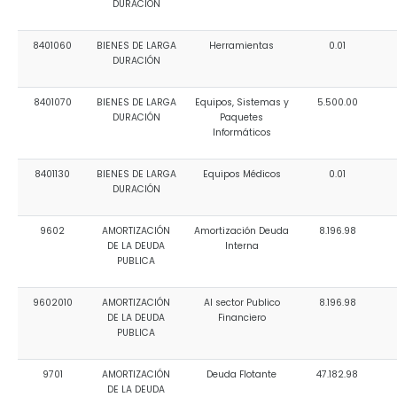
DURACIÓN
8401060
BIENES DE LARGA
Herramientas
0.01
DURACIÓN
8401070
BIENES DE LARGA
Equipos, Sistemas y
5.500.00
DURACIÓN
Paquetes
Informáticos
8401130
BIENES DE LARGA
Equipos Médicos
0.01
DURACIÓN
9602
AMORTIZACIÓN
Amortización Deuda
8.196.98
DE LA DEUDA
Interna
PUBLICA
9602010
AMORTIZACIÓN
Al sector Publico
8.196.98
DE LA DEUDA
Financiero
PUBLICA
9701
AMORTIZACIÓN
Deuda Flotante
47.182.98
DE LA DEUDA