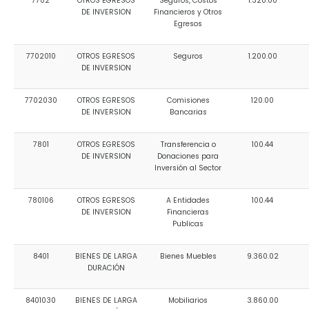
7702
OTROS EGRESOS
Seguros, Costos
1.320.00
DE INVERSION
Financieros y Otros
Egresos
7702010
OTROS EGRESOS
Seguros
1.200.00
DE INVERSION
7702030
OTROS EGRESOS
Comisiones
120.00
DE INVERSION
Bancarias
7801
OTROS EGRESOS
Transferencia o
100.44
DE INVERSION
Donaciones para
Inversión al Sector
780106
OTROS EGRESOS
A Entidades
100.44
DE INVERSION
Financieras
Publicas
8401
BIENES DE LARGA
Bienes Muebles
9.360.02
DURACIÓN
8401030
BIENES DE LARGA
Mobiliarios
3.860.00