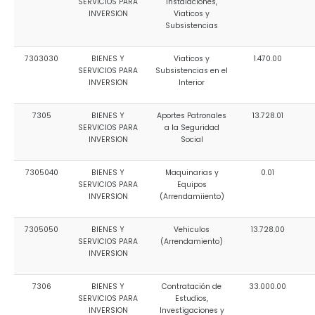
SERVICIOS PARA
Instalaciones,
INVERSION
Viaticos y
Subsistencias
7303030
BIENES Y
Viaticos y
1.470.00
SERVICIOS PARA
Subsistencias en el
INVERSION
Interior
7305
BIENES Y
Aportes Patronales
13.728.01
SERVICIOS PARA
a la Seguridad
INVERSION
Social
7305040
BIENES Y
Maquinarias y
0.01
SERVICIOS PARA
Equipos
INVERSION
(Arrendamiiento)
7305050
BIENES Y
Vehiculos
13.728.00
SERVICIOS PARA
(Arrendamiento)
INVERSION
7306
BIENES Y
Contratación de
33.000.00
SERVICIOS PARA
Estudios,
INVERSION
Investigaciones y