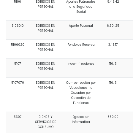
5106
EGRESOS EN
Aportes Patronales
9.419.42
PERSONAL
a la Seguridad
Social
5106010
EGRESOS EN
Aporte Patronal
6.301.25
PERSONAL
5106020
EGRESOS EN
Fondo de Reserva
3.118.17
PERSONAL
5107
EGRESOS EN
Indemnizaciones
116.13
PERSONAL
5107070
EGRESOS EN
Compensación por
116.13
PERSONAL
Vacaciones no
Gozadas por
Cesación de
Funciones
5307
BIENES Y
Egresos en
350.00
SERVICIOS DE
Informatica
CONSUMO